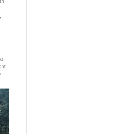
ien
f
kt
cht
n