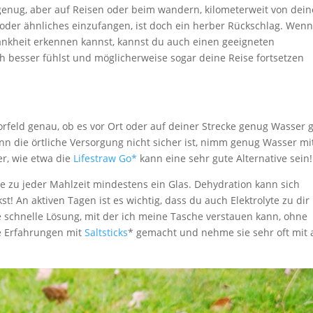
genug, aber auf Reisen oder beim wandern, kilometerweit von dei
g oder ähnliches einzufangen, ist doch ein herber Rückschlag. Wen
nkheit erkennen kannst, kannst du auch einen geeigneten
 besser fühlst und möglicherweise sogar deine Reise fortsetzen
orfeld genau, ob es vor Ort oder auf deiner Strecke genug Wasser g
n die örtliche Versorgung nicht sicher ist, nimm genug Wasser mi
er, wie etwa die
Lifestraw Go*
kann eine sehr gute Alternative sein!
 zu jeder Mahlzeit mindestens ein Glas. Dehydration kann sich
t! An aktiven Tagen ist es wichtig, dass du auch Elektrolyte zu dir
e schnelle Lösung, mit der ich meine Tasche verstauen kann, ohne
e Erfahrungen mit
Saltsticks
* gemacht und nehme sie sehr oft mit 