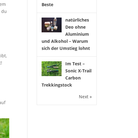
nem
Beste
n du
natürliches
Deo ohne
Aluminium
und Alkohol – Warum
sich der Umstieg lohnt
ibt,
t!
Im Test –
Sonic X-Trail
Carbon
Trekkingstock
Next »
auf