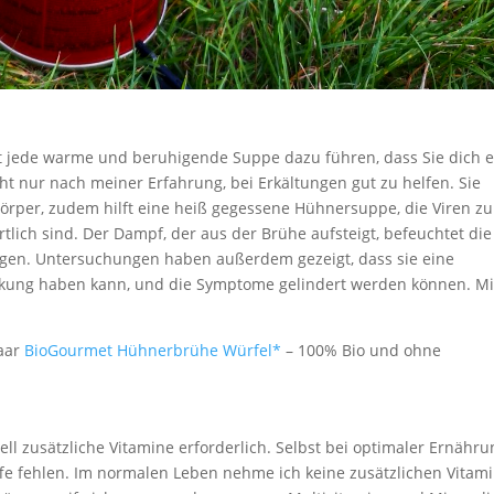
st jede warme und beruhigende Suppe dazu führen, dass Sie dich e
t nur nach meiner Erfahrung, bei Erkältungen gut zu helfen. Sie
Körper, zudem hilft eine heiß gegessene Hühnersuppe, die Viren zu
lich sind. Der Dampf, der aus der Brühe aufsteigt, befeuchtet die
gen. Untersuchungen haben außerdem gezeigt, dass sie eine
ung haben kann, und die Symptome gelindert werden können. Mi
paar
BioGourmet Hühnerbrühe Würfel*
– 100% Bio und ohne
l zusätzliche Vitamine erforderlich. Selbst bei optimaler Ernähru
offe fehlen. Im normalen Leben nehme ich keine zusätzlichen Vitam