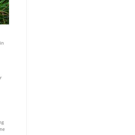
in
r
ng
ine